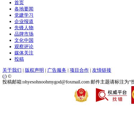
首页
各地要闻
党建学习
企业报道
先锋人物
品牌市场
文化中国
观察评论
媒体关注
投稿
关于我们
|
版权声明
|
广告服务
|
项目合作
|
友情链接
(
/
) ©
投稿邮箱:ohyesohnoohmygod@foxmail.com 邮件