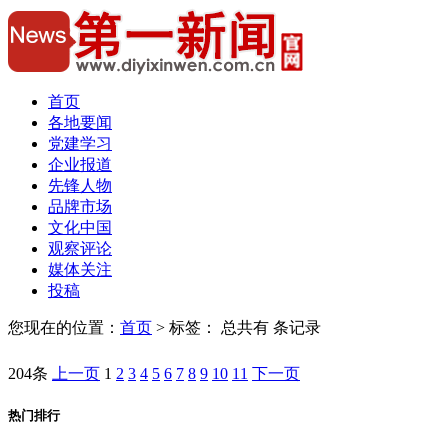
首页
各地要闻
党建学习
企业报道
先锋人物
品牌市场
文化中国
观察评论
媒体关注
投稿
您现在的位置：
首页
> 标签：
总共有 条记录
204条
上一页
1
2
3
4
5
6
7
8
9
10
11
下一页
热门排行