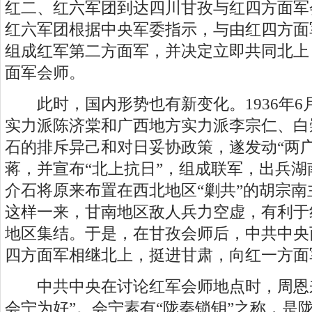
红二、红六军团到达四川甘孜与红四方面军
红六军团根据中央军委指示，与由红四方面
组成红军第二方面军，并决定立即共同北上
面军会师。
此时，国内形势也有新变化。1936年6
实力派陈济棠和广西地方实力派李宗仁、白
石的排斥异己和对日妥协政策，遂发动“两
蒋，并宣布“北上抗日”，组成联军，出兵
介石将原来布置在西北地区“剿共”的胡宗
这样一来，甘南地区敌人兵力空虚，有利于
地区集结。于是，在甘孜会师后，中共中央
四方面军相继北上，挺进甘肃，向红一方面
中共中央在讨论红军会师地点时，周恩来
会宁为好”。会宁素有“陇秦锁钥”之称，是