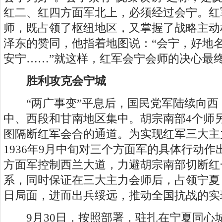
红二、红四方面军北上，必须经过会宁。红
师，既占领了枢纽地区，又掌握了战略主动
泽东的赞同，他指着地图说：“会宁，好地
安宁……”就这样，红军会宁会师的决心最
胜利攻克会宁城
“两广事变”平息后，国民党军陆续向西
中、西段和甘南地区集中。胡宗南部4个师
图隔断红军会合的通道。为实现红军三大主
1936年9月中旬对三个方面军的具体行动
方面军控制西兰大道，力避胡宗南部切断红
系，同时保证在三大主力会师后，占领宁夏
日局面，进而出兵绥远，推动全国抗战的实
9月30日，按照部署，驻扎在宁夏同心