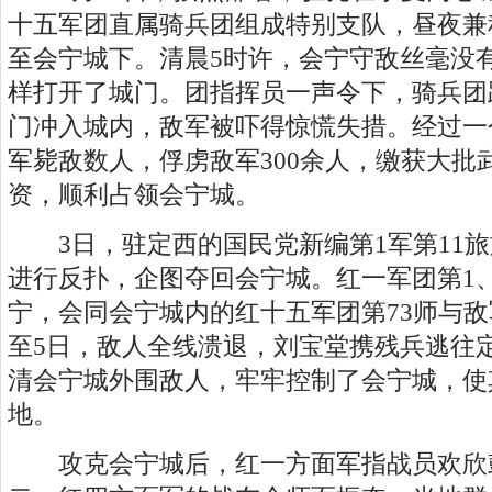
十五军团直属骑兵团组成特别支队，昼夜兼程
至会宁城下。清晨5时许，会宁守敌丝毫没
样打开了城门。团指挥员一声令下，骑兵团
门冲入城内，敌军被吓得惊慌失措。经过一
军毙敌数人，俘虏敌军300余人，缴获大批
资，顺利占领会宁城。
3日，驻定西的国民党新编第1军第11旅
进行反扑，企图夺回会宁城。红一军团第1
宁，会同会宁城内的红十五军团第73师与
至5日，敌人全线溃退，刘宝堂携残兵逃往
清会宁城外围敌人，牢牢控制了会宁城，使
地。
攻克会宁城后，红一方面军指战员欢欣