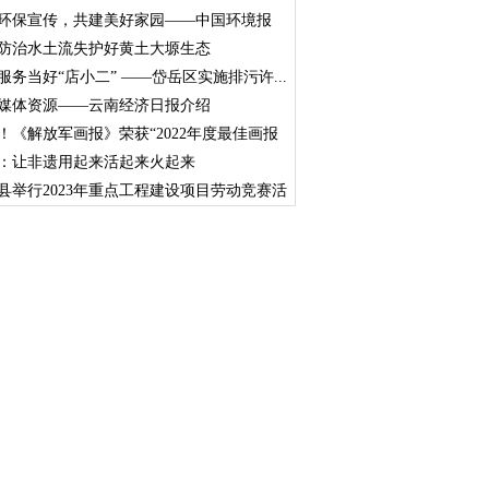
环保宣传，共建美好家园——中国环境报
防治水土流失护好黄土大塬生态
服务当好“店小二” ——岱岳区实施排污许...
媒体资源——云南经济日报介绍
！《解放军画报》荣获“2022年度最佳画报
：让非遗用起来活起来火起来
县举行2023年重点工程建设项目劳动竞赛活