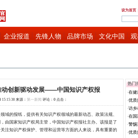
设为首页
企业报道
先锋人物
品牌市场
文化中国
观
热门
推动创新驱动发展——中国知识产权报
·
在健
 15:15:38 来源：
第一新闻
评论：
0
点击：
·
优质
·
访乡
权领域的报纸，提供有关知识产权领域的最新动态、政策法规、
外学..
·
在国
创刊，由国家知识产权局主管，中国知识产权报社主办。该报是了
·
警惕
于关注知识产权保护、管理和运营等方面的人来说，具有重要的
·
优质