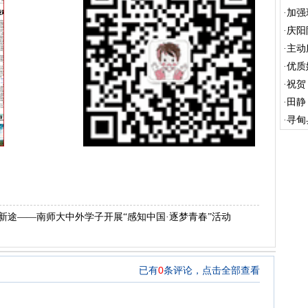
·
加强
·
庆阳
·
主动
·
优质
·
祝贺
奖”
·
田静
·
寻甸
动
新途——南师大中外学子开展“感知中国·逐梦青春”活动