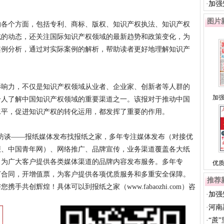
·
加强
知...
图片
的各个方面，包括专利、商标、版权、知识产权执法、知识产权
域的动态，还关注国际知识产权领域的最新趋势和政策变化，为
案例分析，通过对实际案例的解析，帮助读者更好地理解知识产
影响力，不仅是知识产权领域从业者、企业家、创新者等人群的
加
个人了解中国知识产权领域的重要渠道之一。该报对于推动中国
水平，促进知识产权的转化运用，都发挥了重要的作用。
传访谈——报纸媒体发布找报纸之家，多年专注媒体发布（对接优
报、中国青年网）、网络推广、品牌宣传，业务渠道覆盖各大纸
，为广大客户提供各类媒体渠道的品牌内容发布服务。多年专
优
订合同，开增值票，为客户提供各项优质服务和多重安全保障。
推荐
共创辉煌！具体可以到报纸之家（www.fabaozhi.com）咨
·
加强
知...
·
河南
·
“蔗