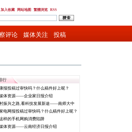
|
加入收藏
|
网站地图
|
繁體浏览
|
RSS
察评论
媒体关注
投稿
排行
康报投稿过审快吗？什么稿件好上呢？
媒体资源——企业家日报介绍
村振兴之路,看科技发展新途——南师大中
.
家电网报投稿过审快吗？什么稿件好上呢？
这样的手机网购消费陷阱
媒体资源——云南经济日报介绍